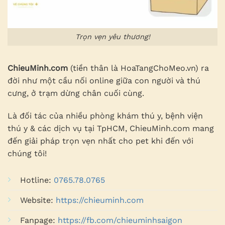
Trọn vẹn yêu thương!
ChieuMinh.com
(tiền thân là HoaTangChoMeo.vn) ra
đời như một cầu nối online giữa con người và thú
cưng, ở trạm dừng chân cuối cùng.
Là đối tác của nhiều phòng khám thú y, bệnh viện
thú y & các dịch vụ tại TpHCM, ChieuMinh.com mang
đến giải pháp trọn vẹn nhất cho pet khi đến với
chúng tôi!
Hotline:
0765.78.0765
Website:
https://chieuminh.com
Fanpage:
https://fb.com/chieuminhsaigon