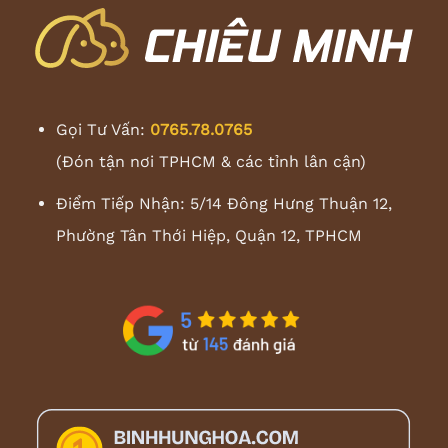
Gọi Tư Vấn:
0765.78.0765
(Đón tận nơi TPHCM & các tỉnh lân cận)
Điểm Tiếp Nhận: 5/14 Đông Hưng Thuận 12,
Phường Tân Thới Hiệp, Quận 12, TPHCM