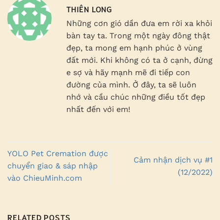
THIÊN LONG
Những cơn gió dần đưa em rời xa khỏi
bàn tay ta. Trong một ngày đông thật
đẹp, ta mong em hạnh phúc ở vùng
đất mới. Khi không có ta ở cạnh, đừng
e sợ và hãy mạnh mẽ đi tiếp con
đường của mình. Ở đây, ta sẽ luôn
nhớ và cầu chúc những điều tốt đẹp
nhất đến với em!
YOLO Pet Cremation được
Cảm nhận dịch vụ #1
chuyển giao & sáp nhập
(12/2022)
vào ChieuMinh.com
RELATED POSTS