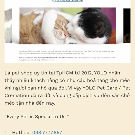
Là pet shop uy tín tại TpHCM từ 2012, YOLO nhận
thấy nhiều khách hàng có nhu cầu hoả táng chó mèo
khi người bạn nhỏ qua đời. Vì vậy YOLO Pet Care / Pet
Cremation đã ra đời và cung cấp dịch vụ đón xác chó
mèo tận nhà đến nay.
“Every Pet is Special to Us!”
Hotline:
098.7777.857