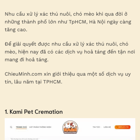
Nhu cầu xử lý xác thú nuôi, chó mèo khi qua đời ở
những thành phố lớn như TpHCM, Hà Nội ngày càng
tăng cao.
Để giải quyết được nhu cầu xử lý xác thú nuôi, chó
mèo, hiện nay đã có các dịch vụ hoả táng đến tận nơi
mang đi hoả táng.
ChieuMinh.com xin giới thiệu qua một số dịch vụ uy
tín, lâu năm tại TPHCM.
1. Kami Pet Cremation