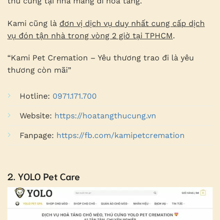
thú cưng tại nhà mang đi hoả táng.
Kami cũng là
đơn vị dịch vụ duy nhất cung cấp dịch
vụ đón tận nhà trong vòng 2 giờ tại TPHCM
.
“Kami Pet Cremation – Yêu thương trao đi là yêu
thương còn mãi”
Hotline:
0971.171.700
Website:
https://hoatangthucung.vn
Fanpage:
https://fb.com/kamipetcremation
2. YOLO Pet Care