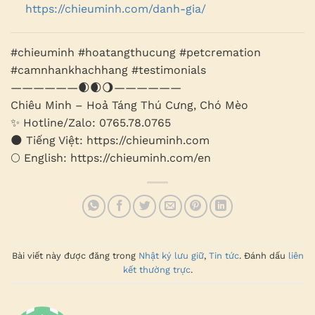
https://chieuminh.com/danh-gia/
#chieuminh #hoatangthucung #petcremation
#camnhankhachhang #testimonials
——————🌒🌒🌖——————
Chiêu Minh – Hoả Táng Thú Cưng, Chó Mèo
✨ Hotline/Zalo: 0765.78.0765
🌑 Tiếng Việt: https://chieuminh.com
🌕 English: https://chieuminh.com/en
Bài viết này được đăng trong
Nhật ký lưu giữ
,
Tin tức
. Đánh dấu
liên
kết thường trực
.