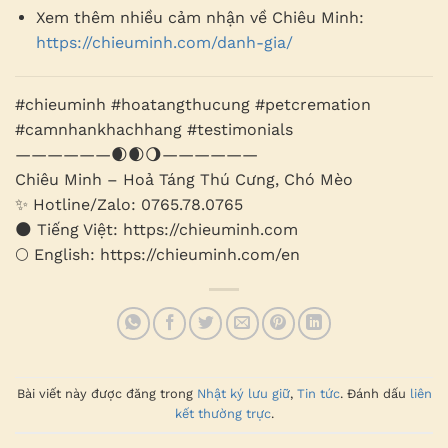
Xem thêm nhiều cảm nhận về Chiêu Minh:
https://chieuminh.com/danh-gia/
#chieuminh #hoatangthucung #petcremation
#camnhankhachhang #testimonials
——————🌒🌒🌖——————
Chiêu Minh – Hoả Táng Thú Cưng, Chó Mèo
✨ Hotline/Zalo: 0765.78.0765
🌑 Tiếng Việt: https://chieuminh.com
🌕 English: https://chieuminh.com/en
Bài viết này được đăng trong
Nhật ký lưu giữ
,
Tin tức
. Đánh dấu
liên
kết thường trực
.