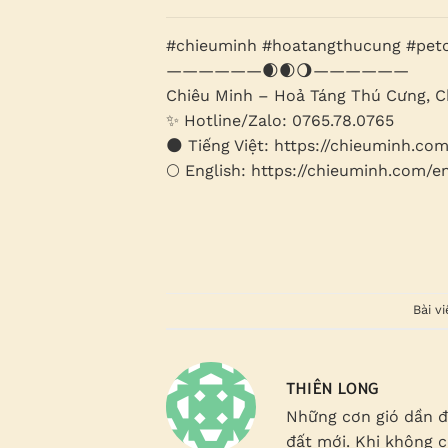
#chieuminh #hoatangthucung #pet
——————🌒🌒🌖——————
Chiêu Minh – Hoả Táng Thú Cưng, 
✨ Hotline/Zalo: 0765.78.0765
🌑 Tiếng Việt: https://chieuminh.co
🌕 English: https://chieuminh.com/e
Bài v
THIÊN LONG
Những cơn gió dần đ
đất mới. Khi không c