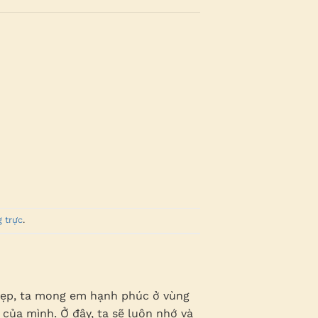
g trực
.
 đẹp, ta mong em hạnh phúc ở vùng
của mình. Ở đây, ta sẽ luôn nhớ và