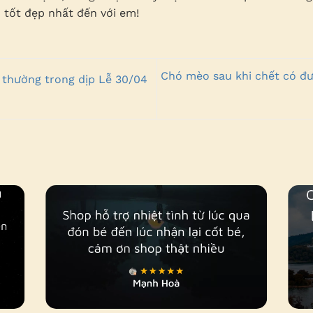
 tốt đẹp nhất đến với em!
Chó mèo sau khi chết có đư
 thường trong dịp Lễ 30/04