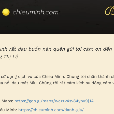
ình rất đau buồn nên quên gửi lời cảm ơn đến
 Thị Lệ
sử dụng dịch vụ của Chiêu Minh. Chúng tôi chân thành ch
ua nỗi đau mất Miu. Chúng tôi rất cảm kích sự đồng cảm 
e Maps:
https://goo.gl/maps/wczrv4sv84ybV9jJA
iêu Minh:
https://chieuminh.com/danh-gia/