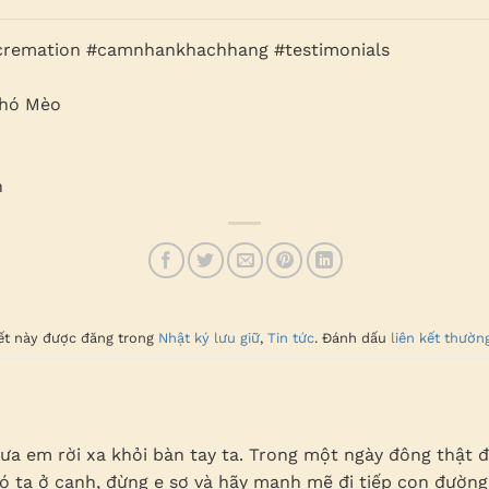
cremation #camnhankhachhang #testimonials
Chó Mèo
m
n
iết này được đăng trong
Nhật ký lưu giữ
,
Tin tức
. Đánh dấu
liên kết thườn
ưa em rời xa khỏi bàn tay ta. Trong một ngày đông thật
ó ta ở cạnh, đừng e sợ và hãy mạnh mẽ đi tiếp con đường 