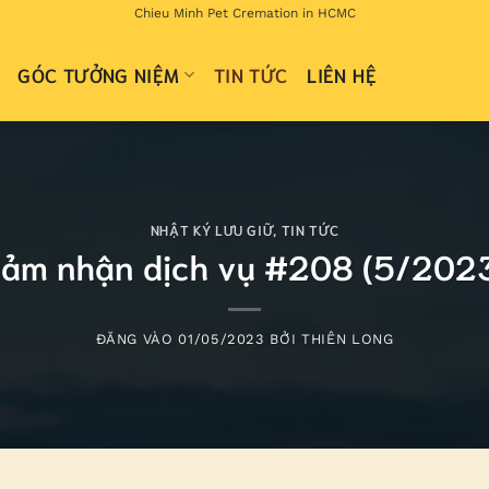
Chieu Minh Pet Cremation in HCMC
GÓC TƯỞNG NIỆM
TIN TỨC
LIÊN HỆ
NHẬT KÝ LƯU GIỮ
,
TIN TỨC
ảm nhận dịch vụ #208 (5/202
ĐĂNG VÀO
01/05/2023
BỞI
THIÊN LONG