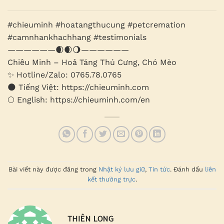
#chieuminh #hoatangthucung #petcremation
#camnhankhachhang #testimonials
——————🌒🌒🌖——————
Chiêu Minh – Hoả Táng Thú Cưng, Chó Mèo
✨ Hotline/Zalo: 0765.78.0765
🌑 Tiếng Việt: https://chieuminh.com
🌕 English: https://chieuminh.com/en
Bài viết này được đăng trong
Nhật ký lưu giữ
,
Tin tức
. Đánh dấu
liên
kết thường trực
.
THIÊN LONG