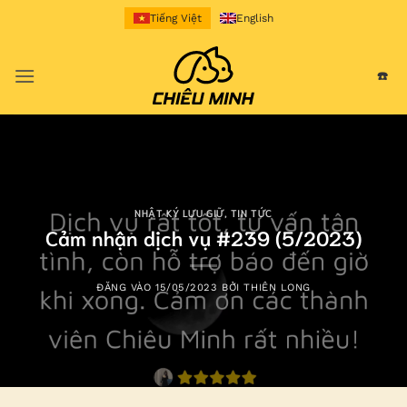
Bỏ
Tiếng Việt
English
qua
nội
☎️
dung
NHẬT KÝ LƯU GIỮ
,
TIN TỨC
Cảm nhận dịch vụ #239 (5/2023)
ĐĂNG VÀO
15/05/2023
BỞI
THIÊN LONG