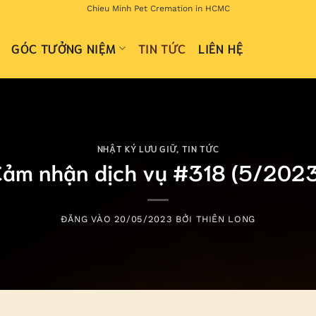
Chieu Minh Pet Cremation in HCMC
GÓC TƯỞNG NIỆM
TIN TỨC
LIÊN HỆ
NHẬT KÝ LƯU GIỮ
,
TIN TỨC
ảm nhận dịch vụ #318 (5/2023
ĐĂNG VÀO
20/05/2023
BỞI
THIÊN LONG