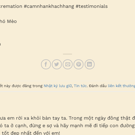
cremation #camnhankhachhang #testimonials
Chó Mèo
m
n
iết này được đăng trong
Nhật ký lưu giữ
,
Tin tức
. Đánh dấu
liên kết thườn
ưa em rời xa khỏi bàn tay ta. Trong một ngày đông thật
ó ta ở cạnh, đừng e sợ và hãy mạnh mẽ đi tiếp con đường 
 tốt đẹp nhất đến với em!