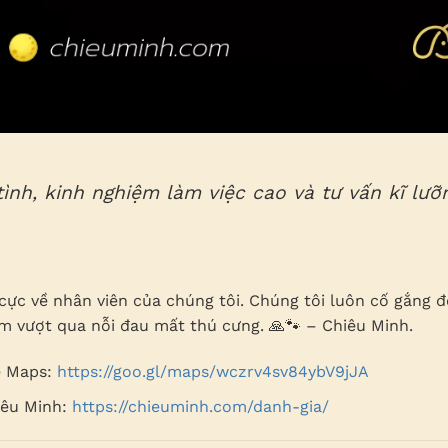
ình, kinh nghiệm làm việc cao và tư vấn kĩ lưỡ
cực về nhân viên của chúng tôi. Chúng tôi luôn cố gắng đ
m vượt qua nỗi đau mất thú cưng. 🙏🐾 – Chiêu Minh.
e Maps:
https://goo.gl/maps/wczrv4sv84ybV9jJA
iêu Minh:
https://chieuminh.com/danh-gia/