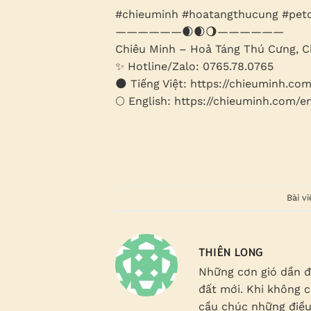
#chieuminh #hoatangthucung #pet
——————🌒🌒🌖——————
Chiêu Minh – Hoả Táng Thú Cưng, 
✨ Hotline/Zalo: 0765.78.0765
🌑 Tiếng Việt: https://chieuminh.co
🌕 English: https://chieuminh.com/e
Bài v
THIÊN LONG
Những cơn gió dần đ
đất mới. Khi không c
cầu chúc những điều