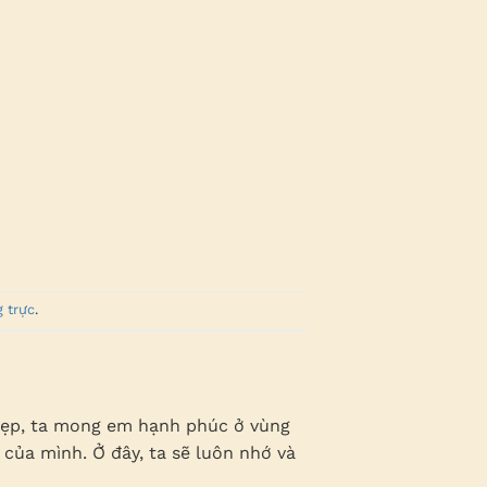
g trực
.
 đẹp, ta mong em hạnh phúc ở vùng
của mình. Ở đây, ta sẽ luôn nhớ và