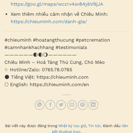
https://goo.gl/maps/wczrv4sv84ybV9jJA
Xem thêm nhiều cảm nhận về Chiêu Minh:
https://chieuminh.com/danh-gia/
#chieuminh #hoatangthucung #petcremation
#camnhankhachhang #testimonials
——————🌒🌒🌖——————
Chiêu Minh – Hoả Táng Thú Cưng, Chó Mèo
✨ Hotline/Zalo: 0765.78.0765
🌑 Tiếng Việt: https://chieuminh.com
🌕 English: https://chieuminh.com/en
Bài viết này được đăng trong
Nhật ký lưu giữ
,
Tin tức
. Đánh dấu
liên
kết thường trực
.