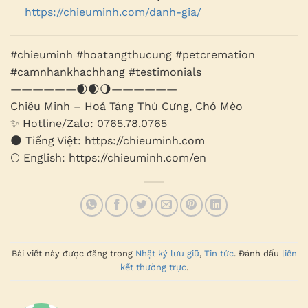
https://chieuminh.com/danh-gia/
#chieuminh #hoatangthucung #petcremation
#camnhankhachhang #testimonials
——————🌒🌒🌖——————
Chiêu Minh – Hoả Táng Thú Cưng, Chó Mèo
✨ Hotline/Zalo: 0765.78.0765
🌑 Tiếng Việt: https://chieuminh.com
🌕 English: https://chieuminh.com/en
Bài viết này được đăng trong
Nhật ký lưu giữ
,
Tin tức
. Đánh dấu
liên
kết thường trực
.