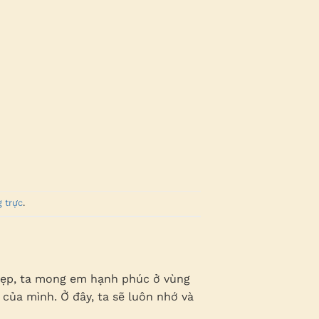
g trực
.
 đẹp, ta mong em hạnh phúc ở vùng
của mình. Ở đây, ta sẽ luôn nhớ và