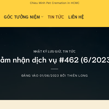
Chieu Minh Pet Cremation in HCMC
GÓC TƯỞNG NIỆM
TIN TỨC
LIÊN HỆ
NHẬT KÝ LƯU GIỮ
,
TIN TỨC
ảm nhận dịch vụ #462 (6/202
ĐĂNG VÀO
01/06/2023
BỞI
THIÊN LONG