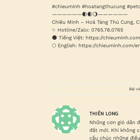
#chieuminh #hoatangthucung #pet
——————🌒🌒🌖——————
Chiêu Minh – Hoả Táng Thú Cưng, 
✨ Hotline/Zalo: 0765.78.0765
🌑 Tiếng Việt: https://chieuminh.co
🌕 English: https://chieuminh.com/e
Bài v
THIÊN LONG
Những cơn gió dần đ
đất mới. Khi không c
cầu chúc những điều