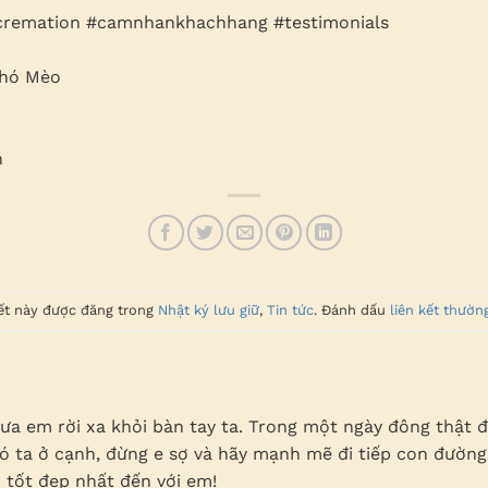
cremation #camnhankhachhang #testimonials
Chó Mèo
m
n
iết này được đăng trong
Nhật ký lưu giữ
,
Tin tức
. Đánh dấu
liên kết thườn
ưa em rời xa khỏi bàn tay ta. Trong một ngày đông thật
ó ta ở cạnh, đừng e sợ và hãy mạnh mẽ đi tiếp con đường 
 tốt đẹp nhất đến với em!