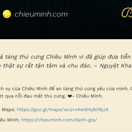
oả táng thú cưng Chiêu Minh vì đã giúp đưa tiễ
 thật sự rất tận tâm và chu đáo. – Nguyệt Kha
 vụ của Chiêu Minh để an táng thú cưng yêu của mình. Ch
t qua nỗi đau mất thú cưng. ❤️- Chiêu Minh.
e Maps:
https://goo.gl/maps/wczrv4sv84ybV9jJA
iêu Minh:
https://chieuminh.com/danh-gia/