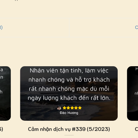
3)
C
3)
Cảm nhận dịch vụ #339 (5/2023)
C