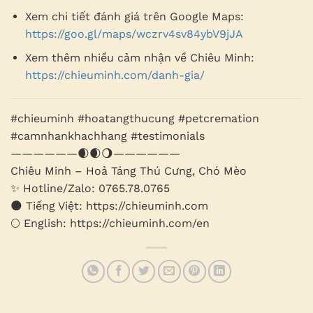
Xem chi tiết đánh giá trên Google Maps:
https://goo.gl/maps/wczrv4sv84ybV9jJA
Xem thêm nhiều cảm nhận về Chiêu Minh:
https://chieuminh.com/danh-gia/
#chieuminh #hoatangthucung #petcremation
#camnhankhachhang #testimonials
——————🌒🌒🌖——————
Chiêu Minh – Hoả Táng Thú Cưng, Chó Mèo
✨ Hotline/Zalo: 0765.78.0765
🌑 Tiếng Việt: https://chieuminh.com
🌕 English: https://chieuminh.com/en