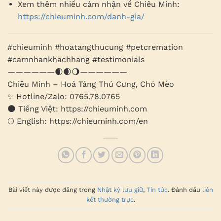
Xem thêm nhiều cảm nhận về Chiêu Minh:
https://chieuminh.com/danh-gia/
#chieuminh #hoatangthucung #petcremation
#camnhankhachhang #testimonials
——————🌒🌒🌖——————
Chiêu Minh – Hoả Táng Thú Cưng, Chó Mèo
✨ Hotline/Zalo: 0765.78.0765
🌑 Tiếng Việt: https://chieuminh.com
🌕 English: https://chieuminh.com/en
Bài viết này được đăng trong
Nhật ký lưu giữ
,
Tin tức
. Đánh dấu
liên
kết thường trực
.