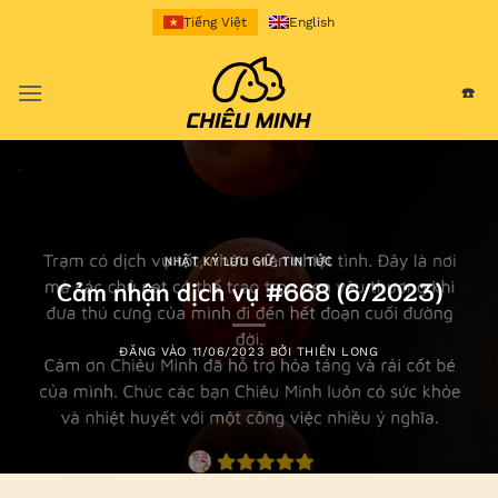
Bỏ
Tiếng Việt
English
qua
nội
☎️
dung
NHẬT KÝ LƯU GIỮ
,
TIN TỨC
Cảm nhận dịch vụ #668 (6/2023)
ĐĂNG VÀO
11/06/2023
BỞI
THIÊN LONG