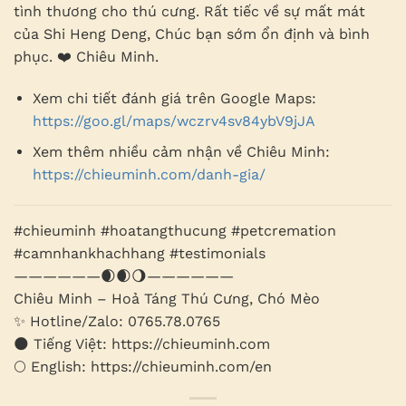
tình thương cho thú cưng. Rất tiếc về sự mất mát
của Shi Heng Deng, Chúc bạn sớm ổn định và bình
phục. ❤️ Chiêu Minh.
Xem chi tiết đánh giá trên Google Maps:
https://goo.gl/maps/wczrv4sv84ybV9jJA
Xem thêm nhiều cảm nhận về Chiêu Minh:
https://chieuminh.com/danh-gia/
#chieuminh #hoatangthucung #petcremation
#camnhankhachhang #testimonials
——————🌒🌒🌖——————
Chiêu Minh – Hoả Táng Thú Cưng, Chó Mèo
✨ Hotline/Zalo: 0765.78.0765
🌑 Tiếng Việt: https://chieuminh.com
🌕 English: https://chieuminh.com/en