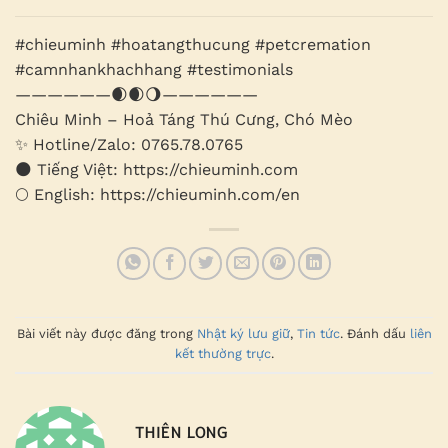
#chieuminh #hoatangthucung #petcremation
#camnhankhachhang #testimonials
——————🌒🌒🌖——————
Chiêu Minh – Hoả Táng Thú Cưng, Chó Mèo
✨ Hotline/Zalo: 0765.78.0765
🌑 Tiếng Việt: https://chieuminh.com
🌕 English: https://chieuminh.com/en
Bài viết này được đăng trong
Nhật ký lưu giữ
,
Tin tức
. Đánh dấu
liên
kết thường trực
.
THIÊN LONG