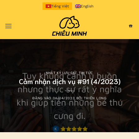
Bỏ
Tiếng Việt
English
qua
nội
☎️
dung
NHẬT KÝ LƯU GIỮ
,
TIN TỨC
Cảm nhận dịch vụ #91 (4/2023)
ĐĂNG VÀO
04/04/2023
BỞI
THIÊN LONG