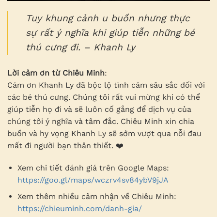
Tuy khung cảnh u buồn nhưng thực
sự rất ý nghĩa khi giúp tiễn những bé
thú cưng đi. – Khanh Ly
Lời cảm ơn từ Chiêu Minh
:
Cám ơn Khanh Ly đã bộc lộ tình cảm sâu sắc đối với
các bé thú cưng. Chúng tôi rất vui mừng khi có thể
giúp tiễn họ đi và sẽ luôn cố gắng để dịch vụ của
chúng tôi ý nghĩa và tâm đắc. Chiêu Minh xin chia
buồn và hy vọng Khanh Ly sẽ sớm vượt qua nỗi đau
mất đi người bạn thân thiết. ❤️
Xem chi tiết đánh giá trên Google Maps:
https://goo.gl/maps/wczrv4sv84ybV9jJA
Xem thêm nhiều cảm nhận về Chiêu Minh:
https://chieuminh.com/danh-gia/