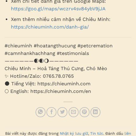
Xem chi tiết đánh giá trên Google Maps:
https://goo.gl/maps/wczrv4sv84ybV9jJA
Xem thêm nhiều cảm nhận về Chiêu Minh:
https://chieuminh.com/danh-gia/
#chieuminh #hoatangthucung #petcremation
#camnhankhachhang #testimonials
——————🌒🌒🌖——————
Chiêu Minh – Hoả Táng Thú Cưng, Chó Mèo
✨ Hotline/Zalo: 0765.78.0765
🌑 Tiếng Việt: https://chieuminh.com
🌕 English: https://chieuminh.com/en
Bài viết này được đăng trong
Nhật ký lưu giữ
,
Tin tức
. Đánh dấu
liên