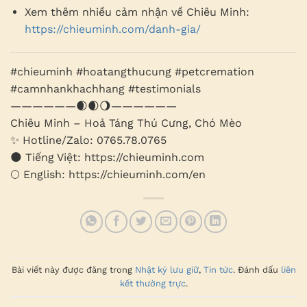
Xem thêm nhiều cảm nhận về Chiêu Minh:
https://chieuminh.com/danh-gia/
#chieuminh #hoatangthucung #petcremation
#camnhankhachhang #testimonials
——————🌒🌒🌖——————
Chiêu Minh – Hoả Táng Thú Cưng, Chó Mèo
✨ Hotline/Zalo: 0765.78.0765
🌑 Tiếng Việt: https://chieuminh.com
🌕 English: https://chieuminh.com/en
Bài viết này được đăng trong
Nhật ký lưu giữ
,
Tin tức
. Đánh dấu
liên
kết thường trực
.