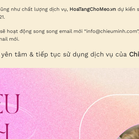
cũng như chất lượng dịch vụ,
HoaTangChoMeo.vn
dự kiến s
1.
sẽ hoạt động song song email mới “info@chieuminh.com”
ail mới.
yên tâm & tiếp tục sử dụng dịch vụ của
Ch