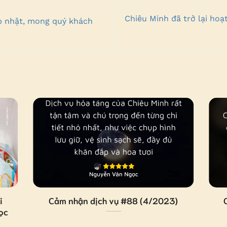
Chiêu Minh đã trở lại hoạ
p nhật, mong quý khách
i
Cảm nhận dịch vụ #88 (4/2023)
ọc