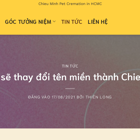
Chieu Minh Pet Cremation in HCMC
GÓC TƯỞNG NIỆM
TIN TỨC
LIÊN HỆ
TIN TỨC
ẽ thay đổi tên miền thành Chi
ĐĂNG VÀO
17/08/2021
BỞI
THIÊN LONG